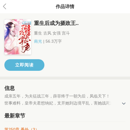
作品详情
重生后成为摄政王..
重生 古风 女强 宫斗
南光
| 56.3万字
立即阅读
信息
成亲五年，为夫征战三年，薛菲终于一朝为后，凤临天下！
世事难料，皇帝夫君想纳妃，支开她到边境平乱，害她战死沙场！
幸得老天垂怜，重生为护国王妃云雪飞，这一次她发誓要为自己而
最新章节
活。
王府深深，没事斗斗小妾，气气王爷表妹，欺负下送上门的庶妹。
第250章 番外（3）