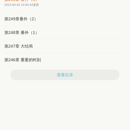
她不禁摇头感叹：生活如此美好，我却如此虚度，不好不好！
2023-08-29 10:06:54更新
逍遥日子过的太潇洒了，渣男皇帝转头就过来添堵，跪求认错。
云雪飞：皇上认错人了，我是云雪飞，不是薛菲！
第249章番外（2）
某王爷得意睥睨着某皇帝：“本王的王妃本王宠，她要做皇后，我就
为她争了这天下又何妨？”
第248章 番外（1）
第247章 大结局
第246章 重要的时刻
查看目录